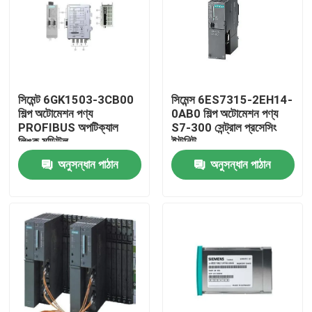
সিমেন্ট 6GK1503-3CB00
সিমেন্স 6ES7315-2EH14-
শিল্প অটোমেশন পণ্য
0AB0 শিল্প অটোমেশন পণ্য
PROFIBUS অপটিক্যাল
S7-300 সেন্ট্রাল প্রসেসিং
লিঙ্ক মডিউল
ইউনিট
অনুসন্ধান পাঠান
অনুসন্ধান পাঠান
বাড়ি
পণ্য
আমাদের সম্পর্কে