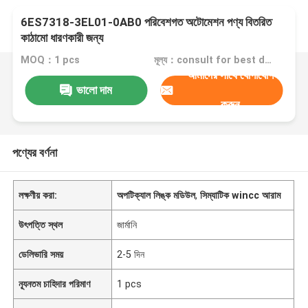
6ES7318-3EL01-0AB0 পরিবেশগত অটোমেশন পণ্য বিতরিত
কাঠামো ধারণকারী জন্য
MOQ：1 pcs
মূল্য：consult for best discount
আমাদের সাথে যোগাযোগ
ভালো দাম
করুন
পণ্যের বর্ণনা
লক্ষণীয় করা:
অপটিক্যাল লিঙ্ক মডিউল
,
সিম্যাটিক wincc আরাম
উৎপত্তি স্থল
জার্মানি
ডেলিভারি সময়
2-5 দিন
ন্যূনতম চাহিদার পরিমাণ
1 pcs