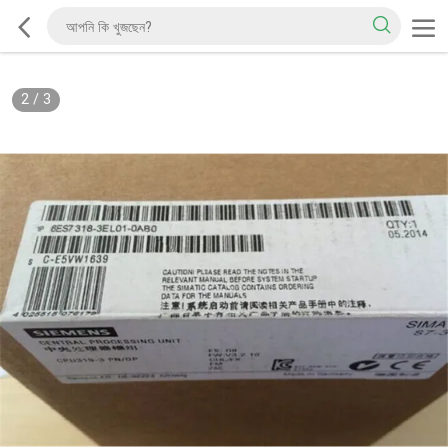
2
/
3