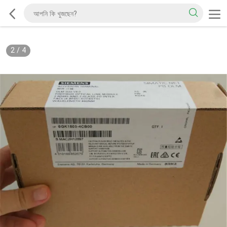
2
/
4