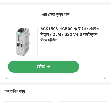
এর সেরা মূল্য পান
6GK1503-4CB00 প্রাইফিবাস মডিউল
সিমেন্স / OLM / G22 V4.0 অপটিক্যাল
লিংক মডিউল
চালিয়ে
প্রস্তাবিত পণ্য