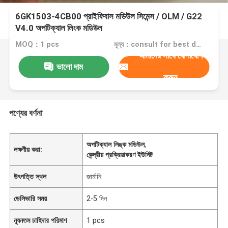
6GK1503-4CB00 প্রাইফিবাস মডিউল সিমেন্স / OLM / G22
V4.0 অপটিক্যাল লিংক মডিউল
MOQ：1 pcs
মূল্য：consult for best discount
আমাদের সাথে যোগাযোগ
ভালো দাম
করুন
পণ্যের বর্ণনা
অপটিক্যাল লিঙ্ক মডিউল
,
লক্ষণীয় করা:
কেন্দ্রীয় প্রক্রিয়াকরণ ইউনিট
উৎপত্তি স্থল
জার্মানি
ডেলিভারি সময়
2-5 দিন
ন্যূনতম চাহিদার পরিমাণ
1 pcs