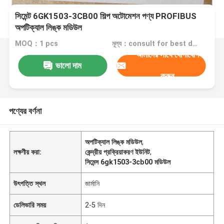
সিমেন্ট 6GK1503-3CB00 শিল্প অটোমেশন পণ্য PROFIBUS
অপটিক্যাল লিঙ্ক মডিউল
MOQ：1 pcs
মূল্য：consult for best discount
আমাদের সাথে যোগাযোগ
ভালো দাম
করুন
পণ্যের বর্ণনা
অপটিক্যাল লিঙ্ক মডিউল
,
লক্ষণীয় করা:
কেন্দ্রীয় প্রক্রিয়াকরণ ইউনিট
,
সিমেন্স 6gk1503-3cb00 মডিউল
উৎপত্তি স্থল
জার্মানি
ডেলিভারি সময়
2-5 দিন