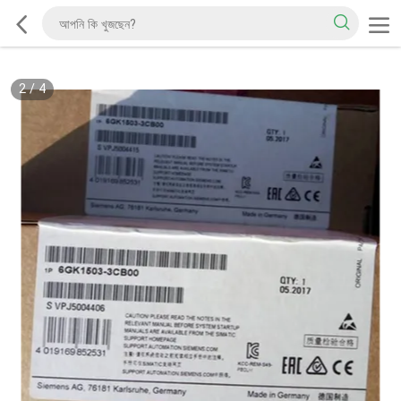
2
/
4