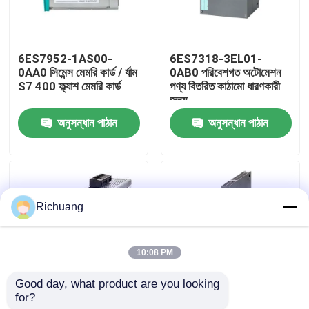
কারখানা ভ্রমণ
6ES7952-1AS00-
6ES7318-3EL01-
0AA0 সিমেন্স মেমরি কার্ড / র্যাম
0AB0 পরিবেশগত অটোমেশন
মান নিয়ন্ত্রণ
S7 400 ফ্ল্যাশ মেমরি কার্ড
পণ্য বিতরিত কাঠামো ধারণকারী
জন্য
অনুসন্ধান পাঠান
অনুসন্ধান পাঠান
যোগাযোগ করুন
উদ্ধৃতির জন্য আবেদন
Richuang
শিল্প অটোমেশন পণ্য
10:08 PM
পিএলসি CPU মডিউল
Good day, what product are you looking 
for?
6GK1503-3CC00 সিমেন্স
6GK7443-1EX30-
পিএলসি তারগুলি এবং সংযোজকগুলির