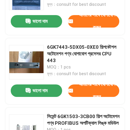
মূল্য：consult for best discount
আমাদের সাথে যোগাযোগ
কারখানা ভ্রমণ
ভালো দাম
করুন
মান নিয়ন্ত্রণ
6GK7443-5DX05-0XE0 শিল্পকৌশল
যোগাযোগ করুন
অটোমেশন পণ্য যোগাযোগ প্রসেসর CPU
443
MOQ：1 pcs
উদ্ধৃতির জন্য আবেদন
মূল্য：consult for best discount
আমাদের সাথে যোগাযোগ
শিল্প অটোমেশন পণ্য
ভালো দাম
করুন
পিএলসি CPU মডিউল
সিমেন্ট 6GK1503-3CB00 শিল্প অটোমেশন
পণ্য PROFIBUS অপটিক্যাল লিঙ্ক মডিউল
পিএলসি তারগুলি এবং সংযোজকগুলির
MOQ：1 pcs