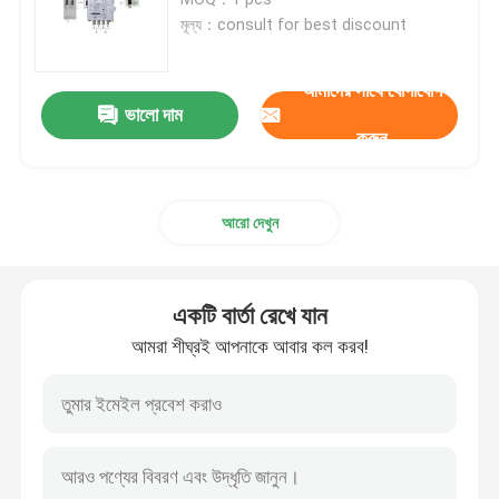
মূল্য：consult for best discount
ক্যাবল ক্রাম্প সংযোগকারী
আমাদের সাথে যোগাযোগ
ভালো দাম
বিস্ফোরণ প্রতিরোধক সুইচ এবং সকেট
করুন
বৈদ্যুতিক যোগাযোগকারী সুইচ
আরো দেখুন
মোটর সার্কিট ব্রেকার
একটি বার্তা রেখে যান
প্রক্সিমিটি সেন্সর সুইচ
আমরা শীঘ্রই আপনাকে আবার কল করব!
শিল্প নিয়ন্ত্রণ রিলে
পুশ বোতাম বৈদ্যুতিক সুইচ