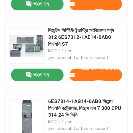
ভালো দাম
করুন
সিমেন্টস সিপিইউ ইন্ডাস্ট্রি অটোমেশন পণ্য
312 6ES7312-1AE14-0AB0
পিএলসি S7
MOQ：1 pcs
মূল্য：consult for best discount
আমাদের সাথে যোগাযোগ
ভালো দাম
করুন
6ES7314-1AG14-0AB0 সিমেন্স
পিএলসি কন্ট্রোলার, সিমেন্স এস 7 300 CPU
314 24 ভি ডিসি
MOQ：1 pcs
মূল্য：consult for best discount