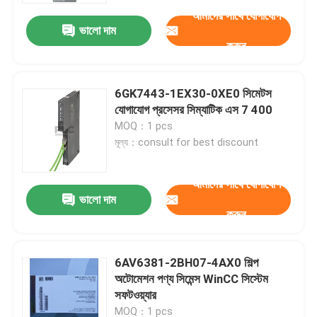
আমাদের সাথে যোগাযোগ
ভালো দাম
করুন
6GK7443-1EX30-0XE0 সিমেটস
যোগাযোগ প্রসেসর সিম্যাটিক এস 7 400
MOQ：1 pcs
মূল্য：consult for best discount
আমাদের সাথে যোগাযোগ
ভালো দাম
করুন
বাড়ি
6AV6381-2BH07-4AX0 শিল্প
পণ্য
অটোমেশন পণ্য সিমেন্স WinCC সিস্টেম
সফটওয়্যার
আমাদের সম্পর্কে
MOQ：1 pcs