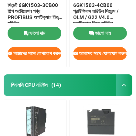
সিমেন্ট 6GK1503-3CB00
6GK1503-4CB00
শিল্প অটোমেশন পণ্য
প্রাইফিবাস মডিউল সিমেন্স /
স্ব-লকিং ক্যাবল টাই
PROFIBUS অপটিক্যাল লিঙ্ক
OLM / G22 V4.0
মডিউল
অপটিক্যাল লিংক মডিউল
ভালো দাম
ভালো দাম
আমাদের সাথে যোগাযোগ করুন
আমাদের সাথে যোগাযোগ করুন
পিএলসি CPU মডিউল
(14)