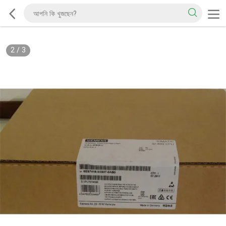
2
/
3