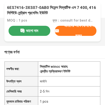
6ES7416-3XS07-0AB0 সিমেন্স সিম্যাটিক এস 7 400, 416
সিপিইউ সেন্ট্রাল প্রসেসিং ইউনিট
MOQ：1 pcs
মূল্য：consult for best discount
আমাদের সাথে যোগাযোগ
ভালো দাম
করুন
পণ্যের বর্ণনা
সিম্যাটিক wincc আরাম
,
লক্ষণীয় করা:
কেন্দ্রীয় প্রক্রিয়াকরণ ইউনিট
উৎপত্তি স্থল
জার্মানি
ডেলিভারি সময়
2-5 দিন
ন্যূনতম চাহিদার পরিমাণ
1 pcs