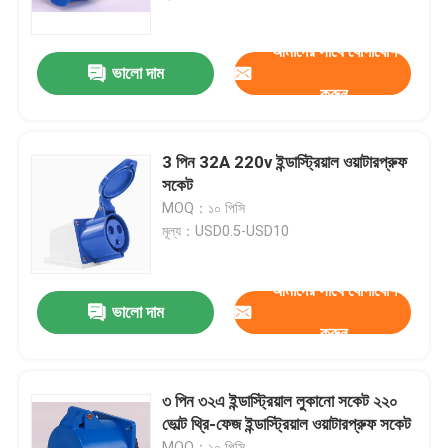
আমাদের সাথে যোগাযোগ
কারখানা ভ্রমণ
ভালো দাম
করুন
মান নিয়ন্ত্রণ
3 পিন 32A 220v ইন্ডাস্ট্রিয়াল ওয়াটারপ্রুফ
যোগাযোগ করুন
সকেট
MOQ：১০ পিসি
মূল্য：USD0.5-USD10
উদ্ধৃতির জন্য আবেদন
আমাদের সাথে যোগাযোগ
শিল্প অটোমেশন পণ্য
ভালো দাম
করুন
পিএলসি CPU মডিউল
৩ পিন ৩২এ ইন্ডাস্ট্রিয়াল লুকানো সকেট ২২০
ভোল্ট থ্রি-ফেজ ইন্ডাস্ট্রিয়াল ওয়াটারপ্রুফ সকেট
পিএলসি তারগুলি এবং সংযোজকগুলির
MOQ：১০ পিসি