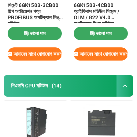
সিমেন্ট 6GK1503-3CB00
6GK1503-4CB00
শিল্প অটোমেশন পণ্য
প্রাইফিবাস মডিউল সিমেন্স /
স্ব-লকিং ক্যাবল টাই
PROFIBUS অপটিক্যাল লিঙ্ক
OLM / G22 V4.0
মডিউল
অপটিক্যাল লিংক মডিউল
ভালো দাম
ভালো দাম
আমাদের সাথে যোগাযোগ করুন
আমাদের সাথে যোগাযোগ করুন
পিএলসি CPU মডিউল
(14)