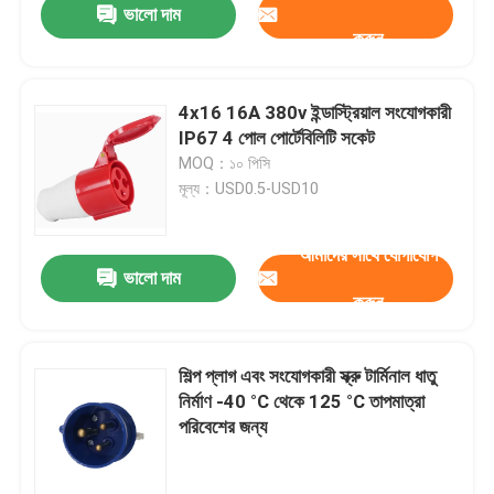
ভালো দাম
করুন
4x16 16A 380v ইন্ডাস্ট্রিয়াল সংযোগকারী
IP67 4 পোল পোর্টেবিলিটি সকেট
MOQ：১০ পিসি
মূল্য：USD0.5-USD10
আমাদের সাথে যোগাযোগ
ভালো দাম
করুন
শিল্প প্লাগ এবং সংযোগকারী স্ক্রু টার্মিনাল ধাতু
নির্মাণ -40 °C থেকে 125 °C তাপমাত্রা
পরিবেশের জন্য