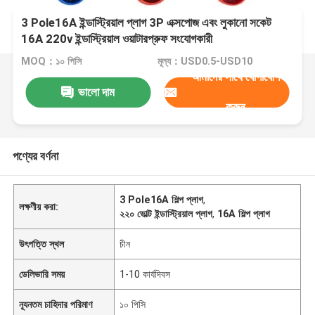
3 Pole16A ইন্ডাস্ট্রিয়াল প্লাগ 3P এক্সপোজ এবং লুকানো সকেট
16A 220v ইন্ডাস্ট্রিয়াল ওয়াটারপ্রুফ সংযোগকারী
MOQ：১০ পিসি
মূল্য：USD0.5-USD10
আমাদের সাথে যোগাযোগ
ভালো দাম
করুন
পণ্যের বর্ণনা
3 Pole16A শিল্প প্লাগ
,
লক্ষণীয় করা:
২২০ ভোল্ট ইন্ডাস্ট্রিয়াল প্লাগ
,
16A শিল্প প্লাগ
উৎপত্তি স্থল
চীন
ডেলিভারি সময়
1-10 কার্যদিবস
ন্যূনতম চাহিদার পরিমাণ
১০ পিসি