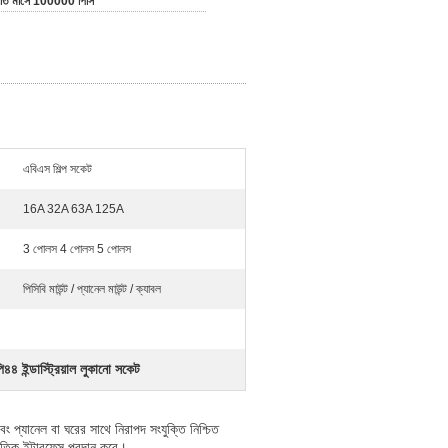
রতি মাসে 100000 পিসি
এবিএস শিল্প সকেট
16A 32A 63A 125A
3 পোলস 4 পোলস 5 পোলস
পিসিবি মাউন্ট / প্যানেল মাউন্ট / ক্যাবল
৪ ইন্ডাস্ট্রিয়াল লুকানো সকেট
ং প্যানেল বা ঘরের সাথে নিরাপদ সংযুক্তি নিশ্চিত
ুতিক ইন্টারফেস প্রদান করে।