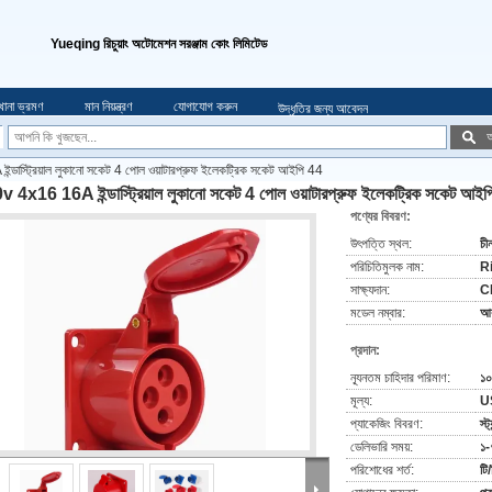
Yueqing রিচুয়াং অটোমেশন সরঞ্জাম কোং লিমিটেড
খানা ভ্রমণ
মান নিয়ন্ত্রণ
যোগাযোগ করুন
উদ্ধৃতির জন্য আবেদন
অ
ডাস্ট্রিয়াল লুকানো সকেট 4 পোল ওয়াটারপ্রুফ ইলেকট্রিক সকেট আইপি 44
 4x16 16A ইন্ডাস্ট্রিয়াল লুকানো সকেট 4 পোল ওয়াটারপ্রুফ ইলেকট্রিক সকেট আই
পণ্যের বিবরণ:
উৎপত্তি স্থল:
চী
পরিচিতিমুলক নাম:
R
সাক্ষ্যদান:
C
মডেল নম্বার:
আ
প্রদান:
ন্যূনতম চাহিদার পরিমাণ:
১০
মূল্য:
U
প্যাকেজিং বিবরণ:
স্ট
ডেলিভারি সময়:
১-
পরিশোধের শর্ত:
টি/