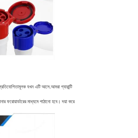
য প্রতিযোগিতামূলক যখন এটি আসে.আমরা গ্যারান্টি
োয়ার্ডারের মাধ্যমে পাঠানো হবে। দয়া করে