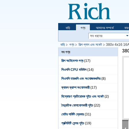
বাড়ি
পণ্য
আমাদের সম্পর্কে
কার
বাড়ি
পণ্য
শিল্প প্লাগ এবং সকেট
380v 4x16 16A ইন্
380v
সব পণ্য
শিল্প অটোমেশন পণ্য
(17)
পিএলসি CPU মডিউল
(14)
পিএলসি তারগুলি এবং সংযোজকগুলির
(8)
ক্যাবল ক্রাম্প সংযোগকারী
(17)
বিস্ফোরণ প্রতিরোধক সুইচ এবং সকেট
(2)
বৈদ্যুতিক যোগাযোগকারী সুইচ
(22)
মোটর সার্কিট ব্রেকার
(31)
প্রক্সিমিটি সেন্সর সুইচ
(19)