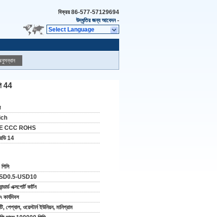
বিক্রয়
86-577-57129694
উদ্ধৃতির জন্য আবেদন
-
Select Language
নুসন্ধান
পি 44
ন
ich
E CCC ROHS
রডি 14
 পিসি
SD0.5-USD10
্যান্ডার্ড এক্সপোর্ট কার্টন
৭ কার্যদিবস
টি, পেপ্যাল, ওয়েস্টার্ন ইউনিয়ন, মানিগ্রাম