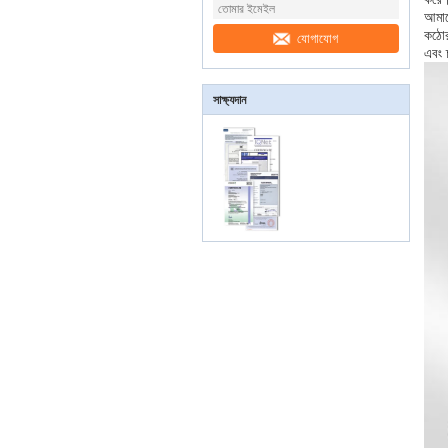
আমাদে
কঠোর
যোগাযোগ
এবং 
সাক্ষ্যদান