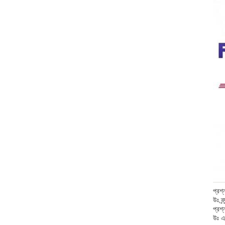
প্রশ্
উঃ ব্
প্রশ্
উঃ এ