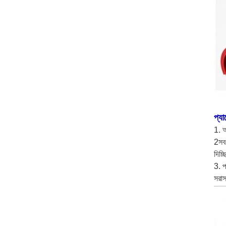
প্য
1. আ
2সব 
দিচ্
3. 
সরাস