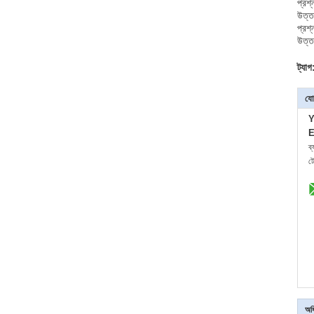
প্রশ্
উত্তর
প্রশ
উত্তর
ট্যাগ
যো
Y
E
ব
ট
অধি