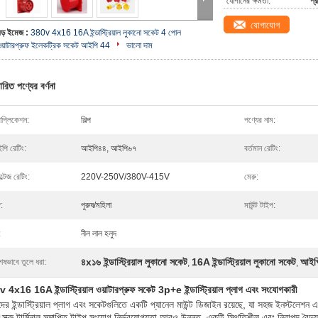
যোগানের ক্ষমতা:
প্
যোগাযোগ
বড় ইমেজ :
380v 4x16 16A ইন্ডাস্ট্রিয়াল লুকানো সকেট 4 পোল
ওয়াটারপ্রুফ ইলেকট্রিক সকেট আইপি 44
ভালো দাম
ারিত পণ্যের বর্ণনা
াপ্লিকেশন:
শিল্প
পণ্যের নাম:
পি রেটিং:
আইপি৪৪, আইপি৬৭
বর্তমান রেটিং:
্টেজ রেটিং:
220V-250V/380V-415V
মেরু:
গ:
পুরুষ/মহিলা
মাউন্ট টাইপ:
:
নীল লাল হলুদ
৪x১৬ ইন্ডাস্ট্রিয়াল লুকানো সকেট
16A ইন্ডাস্ট্রিয়াল লুকানো সকেট
আইপি৪
েষভাবে তুলে ধরা:
,
,
 4x16 16A ইন্ডাস্ট্রিয়াল ওয়াটারপ্রুফ সকেট 3p+e ইন্ডাস্ট্রিয়াল প্লাগ এবং সংযোগকারী
র ইন্ডাস্ট্রিয়াল প্লাগ এবং সকেটগুলিতে একটি প্যানেল মাউন্ট ডিজাইন রয়েছে, যা সহজ ইনস্টলেশন এব
স্ক্রু টার্মিনাল সমাপ্তি টাইপ সংযোগ নির্ভরযোগ্যতা আরও উন্নত, একটি স্থিতিশীল এবং নিরাপদ বৈদ্য