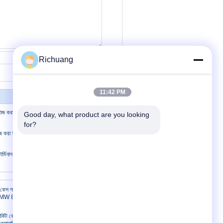
যোগাযোগ
Richuang
11:42 PM
পোজ করা সকেট 3 পিন 16A 32A 63A
Good day, what product are you looking 
for?
্সপোজ করা সকেট 3 আউটলেট CEE/IEC
 টার্মিনাল ধাতু নির্মাণ -40 °C থেকে 125
যোগাযোগ করুন
 কেস সার্কিট
W MW 800
যোগাযোগ করুন
র্কিট ব্রেকার 3P
উদ্ধৃতির জন্য আবেদন