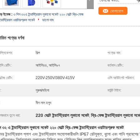
যোগানের ক্ষমতা:
প্
যোগাযোগ
বড় ইমেজ :
৩ পিন ৩২এ ইন্ডাস্ট্রিয়াল লুকানো সকেট ২২০ ভোল্ট থ্রি-ফেজ
ন্ডাস্ট্রিয়াল ওয়াটারপ্রুফ সকেট
ভালো দাম
ারিত পণ্যের বর্ণনা
াপ্লিকেশন:
শিল্প
পণ্যের নাম:
পি রেটিং:
আইপি৪৪, আইপি৬৭
বর্তমান রেটিং:
্টেজ রেটিং:
220V-250V/380V-415V
এসি আউটলেট পরিমাণ:
গ:
পুরুষ/মহিলা
মাউন্ট টাইপ:
:
নীল লাল হলুদ
220 ভোল্ট ইন্ডাস্ট্রিয়াল লুকানো সকেট
থ্রি-ফেজ ইন্ডাস্ট্রিয়াল লুকানো সক
েষভাবে তুলে ধরা:
,
 ৩২ এ ইন্ডাস্ট্রিয়াল লুকানো সকেট ২২০ ভোল্ট থ্রি-ফেজ ইন্ডাস্ট্রিয়াল ওয়াটারপ্রুফ সকেট
র ইন্ডাস্ট্রিয়াল প্লাগ এবং ইন্ডাস্ট্রিয়াল সংযোগকারীগুলি IP67 রেটযুক্ত, ধুলো এবং পানি প্রবেশের 
 পরিবেশেও নির্ভরযোগ্য অপারেশন নিশ্চিত করে।বিভিন্ন শিল্প অ্যাপ্লিকেশনে মনের শান্তি প্রদান.