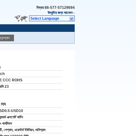
বিক্রয়
86-577-57129694
উদ্ধৃতির জন্য আবেদন
-
Select Language
নুসন্ধান
ন
ich
E CCC ROHS
রডি 23
 পিসি
SD0.5-USD10
্যান্ডার্ড এক্সপোর্ট কার্টন
৭ কার্যদিবস
টি, পেপ্যাল, ওয়েস্টার্ন ইউনিয়ন, মানিগ্রাম