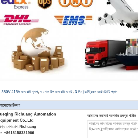
,
,
:
380V-415V জলরোধী প্লাগ
৩-পোল শিল্প জলরোধী সকেট
3 পিন ইন্ডাস্ট্রিয়াল ওয়াটারটাইট প্লাগ
গাযোগের ঠিকানা
ueqing Richuang Automation
আমাদের সরাসরি আপনার তদন্ত পাঠান
quipment Co.,Ltd
্যক্তি যোগাযোগ:
Richuang
েল:
+8618158331966