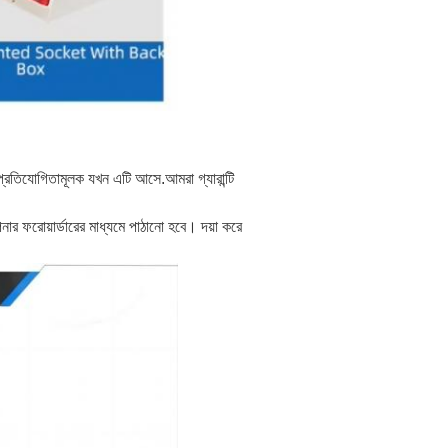
য প্রতিযোগিতামূলক যখন এটি আসে.আমরা গ্যারান্টি
োয়ার্ডারের মাধ্যমে পাঠানো হবে। দয়া করে