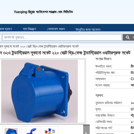
Yueqing রিচুয়াং অটোমেশন সরঞ্জাম কোং লিমিটেড
খানা ভ্রমণ
মান নিয়ন্ত্রণ
যোগাযোগ করুন
উদ্ধৃতির জন্য আবেদন
অ
িয়াল লুকানো সকেট ২২০ ভোল্ট থ্রি-ফেজ ইন্ডাস্ট্রিয়াল ওয়াটারপ্রুফ সকেট
ন ৩২এ ইন্ডাস্ট্রিয়াল লুকানো সকেট ২২০ ভোল্ট থ্রি-ফেজ ইন্ডাস্ট্রিয়াল ওয়াটারপ্রুফ সকেট
পণ্যের বিবরণ:
উৎপত্তি স্থল:
চী
পরিচিতিমুলক নাম:
R
সাক্ষ্যদান:
C
মডেল নম্বার:
আ
প্রদান:
ন্যূনতম চাহিদার পরিমাণ:
১০
মূল্য:
U
প্যাকেজিং বিবরণ:
স্ট
ডেলিভারি সময়:
১-
পরিশোধের শর্ত:
টি/