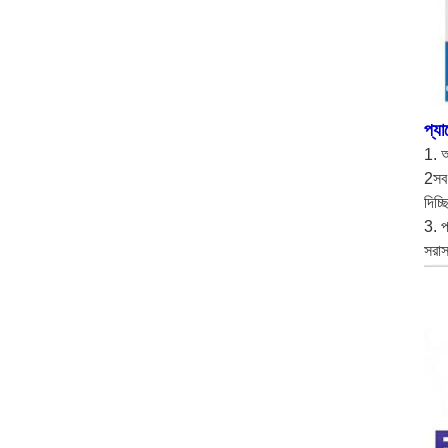
প্য
1. আ
2সব 
দিচ্
3. 
সরাস