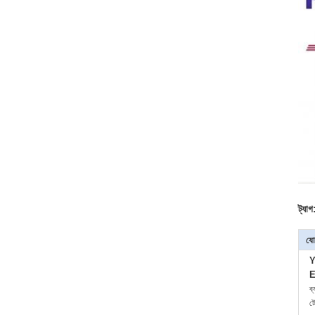
ট্যাগ
যো
Y
E
ব
ট