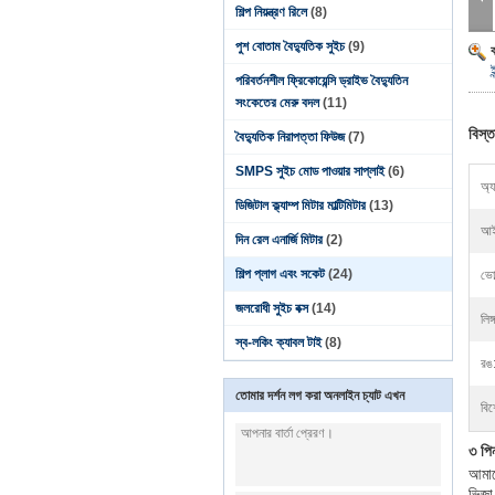
শিল্প নিয়ন্ত্রণ রিলে
(8)
পুশ বোতাম বৈদ্যুতিক সুইচ
(9)
ই
পরিবর্তনশীল ফ্রিকোয়েন্সি ড্রাইভ বৈদ্যুতিন
সংকেতের মেরু বদল
(11)
বিস্ত
বৈদ্যুতিক নিরাপত্তা ফিউজ
(7)
SMPS সুইচ মোড পাওয়ার সাপ্লাই
(6)
অ্য
ডিজিটাল ক্ল্যাম্প মিটার মাল্টিমিটার
(13)
আই
দিন রেল এনার্জি মিটার
(2)
শিল্প প্লাগ এবং সকেট
(24)
ভোল
জলরোধী সুইচ বক্স
(14)
লিঙ্
স্ব-লকিং ক্যাবল টাই
(8)
রঙ
তোমার দর্শন লগ করা অনলাইন চ্যাট এখন
বিশ
৩ পিন
আমাদে
ভিজা