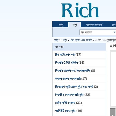
বাড়ি
পণ্য
আমাদের সম্পর্কে
কার
বাড়ি
পণ্য
শিল্প প্লাগ এবং সকেট
৩ পিন ৩২এ ইন্ডাস্ট্র
৩ পি
সব পণ্য
শিল্প অটোমেশন পণ্য
(17)
পিএলসি CPU মডিউল
(14)
পিএলসি তারগুলি এবং সংযোজকগুলির
(8)
ক্যাবল ক্রাম্প সংযোগকারী
(17)
বিস্ফোরণ প্রতিরোধক সুইচ এবং সকেট
(2)
বৈদ্যুতিক যোগাযোগকারী সুইচ
(22)
মোটর সার্কিট ব্রেকার
(31)
প্রক্সিমিটি সেন্সর সুইচ
(19)