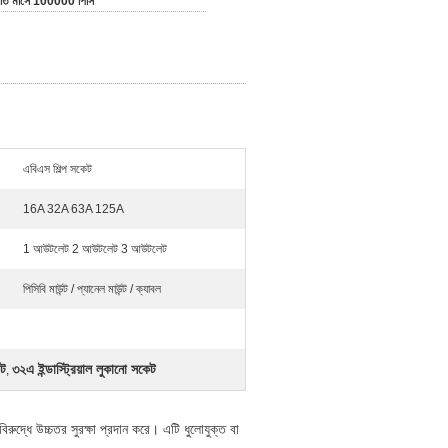
রতি মাসে 100000 পিসি
এবিএস শিল্প সকেট
16A 32A 63A 125A
1 আউটলেট 2 আউটলেট 3 আউটলেট
পিসিবি মাউন্ট / প্যানেল মাউন্ট / ক্যাবল
েট
৩২এ ইন্ডাস্ট্রিয়াল লুকানো সকেট
,
বিরুদ্ধে উচ্চতর সুরক্ষা প্রদান করে। এটি ধুলোযুক্ত বা