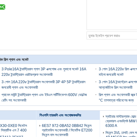
ক শিল্প প্লাগ এবং সকেট
3 Pole16A ইন্ডাস্ট্রিয়াল প্লাগ 3P এক্সপোজ এবং লুকানো সকেট 16A
3 পোল 16A 220v শিল্প এক্স
220v ইন্ডাস্ট্রিয়াল ওয়াটারপ্রুফ সংযোগকারী
মহিলা জলরোধী সকেট
3 পোল 16A 220v ইন্ডাস্ট্রিয়াল সংযোগকারী 3P 4P 5P ইন্ডাস্ট্রিয়াল
3 পোল 16A ইন্ডাস্ট্রেল এক
জলরোধী প্লাগ এবং সংযোগকারী
আন্তর্জাতিক শিল্প সংযোগকারী
প্যানেল মাউন্ট ইন্ডাস্ট্রিয়াল প্লাগ এবং ইউএল সার্টিফিকেশন 600V ভোল্টেজ
শিল্প প্লাগ এবং সংযোগকারী স্ক্রু
রেটিং সহ সংযোগকারী
°C তাপমাত্রা পরিবেশের জন্য
পিএলসি তারগুলি এবং সংযোজকগুলির
স্নাইডার মাস্টারপ্যাক মোল্ড
ব্রেকারস এনডব্লিউ M
30-0XE0 সিমেটস
6ES7 972-0BA52 0BB42 সিমেন্স
6300 A
 সিম্যাটিক এস 7 400
প্রাইফবিস সংযোগকারী / সিমেটিক ET200
সিমেন্স 3VL ঢালাই কেস সা
সিমেন্স বাস সংযোগকারী