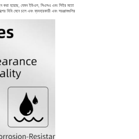
 ডিজাইন করা হয়েছে, যেমন ইউএল, সিএসএ এবং সিইর মতো
পের বিধি মেনে চলে এবং ব্যবহারকারী এবং সরঞ্জামগুলির