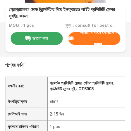
প্রোগ্রামেবল মোড ট্রান্সমিটার দিয়ে ইনফ্রারেড লাইট প্রক্সিমিটি সেন্সর
স্যুইচ করুন
MOQ：1 pcs
মূল্য：consult for best discount
আমাদের সাথে যোগাযোগ
ভালো দাম
করুন
পণ্যের বর্ণনা
প্রবর্তক প্রক্সিমিটি সেন্সর
,
মেটাল প্রক্সিমিটি সেন্সর
,
লক্ষণীয় করা:
প্রক্সিমিটি সেন্সর সুইচ OT5008
উৎপত্তি স্থল
জার্মানি
ডেলিভারি সময়
2-15 দিন
ন্যূনতম চাহিদার পরিমাণ
1 pcs