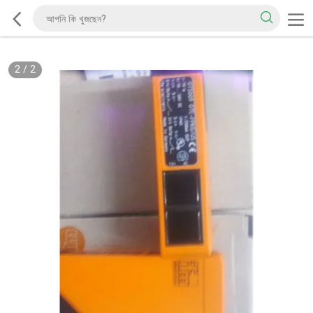
2
/
2