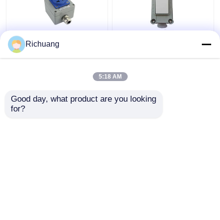
220 ভোল্ট আউটডোর বিস্ফোরণ
৮৬ প্রকার বিস্ফোরণ প্রতিরোধী
Richuang
প্রতিরোধক সকেট পাঁচ গর্ত উন্মুক্ত
প্রাচীর আলোর সুইচ শিল্প
লুকানো 16A ছিদ্রযুক্ত জলরোধী
অ্যালুমিনিয়াম খাদ বাক্স
5:18 AM
ভালো দাম
ভালো দাম
Good day, what product are you looking 
for?
আমাদের সাথে যোগাযোগ করুন
আমাদের সাথে যোগাযোগ করুন
আরো দেখুন
বাড়ি
আমাদের সম্পর্কে
আমাদের সাথে যোগাযোগ করুন
Desktop Site
সাইট ম্যাপ
Privacy Policy