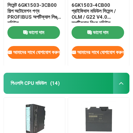
সিমেন্ট 6GK1503-3CB00
6GK1503-4CB00
শিল্প অটোমেশন পণ্য
প্রাইফিবাস মডিউল সিমেন্স /
স্ব-লকিং ক্যাবল টাই
PROFIBUS অপটিক্যাল লিঙ্ক
OLM / G22 V4.0
মডিউল
অপটিক্যাল লিংক মডিউল
ভালো দাম
ভালো দাম
আমাদের সাথে যোগাযোগ করুন
আমাদের সাথে যোগাযোগ করুন
পিএলসি CPU মডিউল
(14)