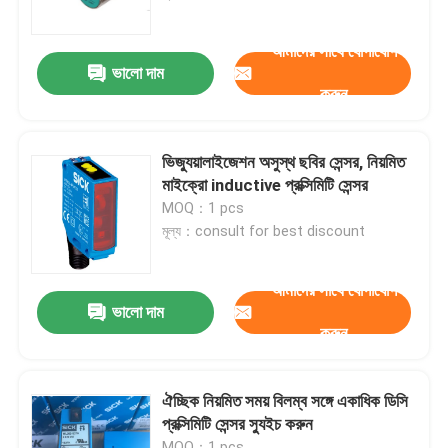
আমাদের সাথে যোগাযোগ
কারখানা ভ্রমণ
ভালো দাম
করুন
মান নিয়ন্ত্রণ
ভিজ্যুয়ালাইজেশন অসুস্থ ছবির সেন্সর, নিয়মিত
যোগাযোগ করুন
মাইক্রো inductive প্রক্সিমিটি সেন্সর
MOQ：1 pcs
মূল্য：consult for best discount
উদ্ধৃতির জন্য আবেদন
আমাদের সাথে যোগাযোগ
শিল্প অটোমেশন পণ্য
ভালো দাম
করুন
পিএলসি CPU মডিউল
ঐচ্ছিক নিয়মিত সময় বিলম্ব সঙ্গে একাধিক ডিসি
প্রক্সিমিটি সেন্সর স্যুইচ করুন
পিএলসি তারগুলি এবং সংযোজকগুলির
MOQ：1 pcs