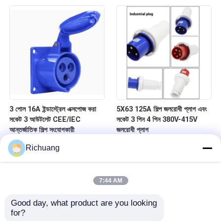
3 পোল 16A ইন্ডাস্ট্রেল এক্সপোজ করা
5X63 125A শিল্প জলরোধী প্লাগ এবং
সকেট 3 আউটলেট CEE/IEC
সকেট 3 পিন 4 পিন 380V-415V
আন্তর্জাতিক শিল্প সংযোগকারী
জলরোধী প্লাগ
Richuang
7:44 AM
Good day, what product are you looking 
for?