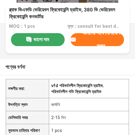
ব্ল্যাক ভিএফডি ভেরিয়েবল ফ্রিকোয়েন্সি ড্রাইভ, 380 ভি ভেরিয়েবল
ফ্রিকোয়েন্সি কনভার্টার
MOQ：1 pcs
মূল্য：consult for best discount
আমাদের সাথে যোগাযোগ
ভালো দাম
করুন
পণ্যের বর্ণনা
vfd পরিবর্তনশীল ফ্রিকোয়েন্সি ড্রাইভ
,
লক্ষণীয় করা:
পরিবর্তনশীল গতি ফ্রিকোয়েন্সি ড্রাইভ
উৎপত্তি স্থল
জার্মানি
ডেলিভারি সময়
2-15 দিন
ন্যূনতম চাহিদার পরিমাণ
1 pcs