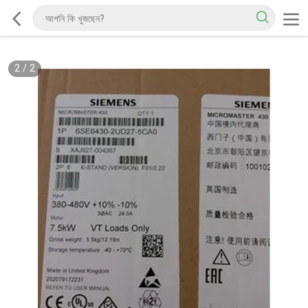
2
/
2