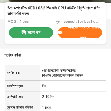
উচ্চ অপারেটিভ 6ED1052 পিএলসি CPU মডিউল বিবৃতি প্রোগ্রামিং
ভাষা বর্ণনা করুন
MOQ：1 pcs
মূল্য：consult for best discount
আমাদের সাথে যোগাযোগ
ভালো দাম
করুন
পণ্যের বর্ণনা
প্রোগ্রামযোগ্য লজিক নিয়ামক
,
লক্ষণীয় করা:
পিএলসি প্রোগ্রামেবল লজিক নিয়ামক
উৎপত্তি স্থল
চীন
ডেলিভারি সময়
2-10 দিন
ন্যূনতম চাহিদার পরিমাণ
1 pcs