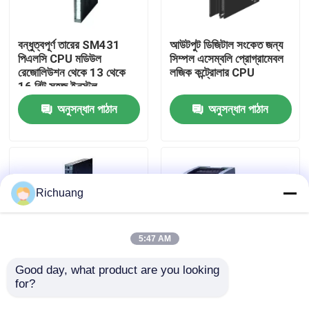
কারখানা ভ্রমণ
বন্ধুত্বপূর্ণ তারের SM431
আউটপুট ডিজিটাল সংকেত জন্য
পিএলসি CPU মডিউল
সিম্পল এসেম্বলি প্রোগ্রামেবল
রেজোলিউশন থেকে 13 থেকে
লজিক কন্ট্রোলার CPU
মান নিয়ন্ত্রণ
16 বিট সহজ ইনস্টল
অনুসন্ধান পাঠান
অনুসন্ধান পাঠান
যোগাযোগ করুন
উদ্ধৃতির জন্য আবেদন
Richuang
শিল্প অটোমেশন পণ্য
5:47 AM
পিএলসি CPU মডিউল
Good day, what product are you looking 
for?
সেমি স্বয়ংক্রিয় ডিজিটাল ইনপুট
মিনি ইন্ডাস্ট্রি অটোমেশন
মডিউল / হাই স্পিড পিএলসি
পিএলসি / ছোট সহজ
পিএলসি তারগুলি এবং সংযোজকগুলির