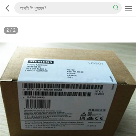
2
/
2