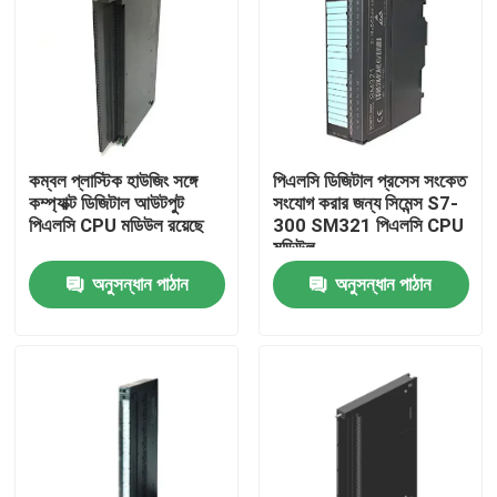
কম্বল প্লাস্টিক হাউজিং সঙ্গে
পিএলসি ডিজিটাল প্রসেস সংকেত
কম্প্যাক্ট ডিজিটাল আউটপুট
সংযোগ করার জন্য সিমেন্স S7-
পিএলসি CPU মডিউল রয়েছে
300 SM321 পিএলসি CPU
মডিউল
অনুসন্ধান পাঠান
অনুসন্ধান পাঠান
বাড়ি
পণ্য
আমাদের সম্পর্কে