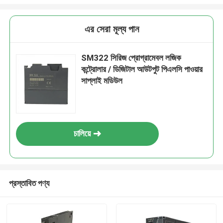
এর সেরা মূল্য পান
SM322 সিরিজ প্রোগ্রামেবল লজিক
কন্ট্রোলার / ডিজিটাল আউটপুট পিএলসি পাওয়ার
সাপ্লাই মডিউল
চালিয়ে
প্রস্তাবিত পণ্য