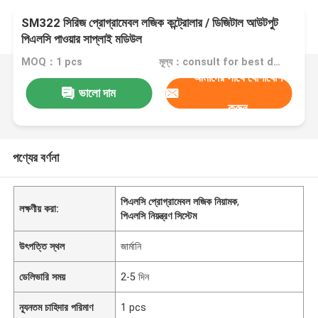
SM322 সিরিজ প্রোগ্রামেবল লজিক কন্ট্রোলার / ডিজিটাল আউটপুট
পিএলসি পাওয়ার সাপ্লাই মডিউল
MOQ：1 pcs
মূল্য：consult for best discount
আমাদের সাথে যোগাযোগ
ভালো দাম
করুন
পণ্যের বর্ণনা
পিএলসি প্রোগ্রামেবল লজিক নিয়ামক
,
লক্ষণীয় করা:
পিএলসি নিয়ন্ত্রণ সিস্টেম
উৎপত্তি স্থল
জার্মানি
ডেলিভারি সময়
2-5 দিন
ন্যূনতম চাহিদার পরিমাণ
1 pcs