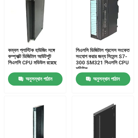
কম্বল প্লাস্টিক হাউজিং সঙ্গে
পিএলসি ডিজিটাল প্রসেস সংকেত
কম্প্যাক্ট ডিজিটাল আউটপুট
সংযোগ করার জন্য সিমেন্স S7-
পিএলসি CPU মডিউল রয়েছে
300 SM321 পিএলসি CPU
মডিউল
অনুসন্ধান পাঠান
অনুসন্ধান পাঠান
বাড়ি
পণ্য
আমাদের সম্পর্কে