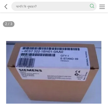
2
/
3