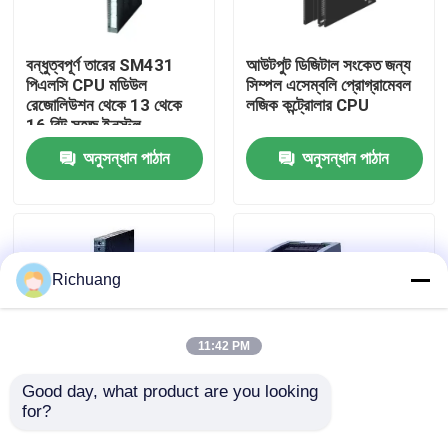
কারখানা ভ্রমণ
বন্ধুত্বপূর্ণ তারের SM431
আউটপুট ডিজিটাল সংকেত জন্য
পিএলসি CPU মডিউল
সিম্পল এসেম্বলি প্রোগ্রামেবল
রেজোলিউশন থেকে 13 থেকে
লজিক কন্ট্রোলার CPU
মান নিয়ন্ত্রণ
16 বিট সহজ ইনস্টল
অনুসন্ধান পাঠান
অনুসন্ধান পাঠান
যোগাযোগ করুন
উদ্ধৃতির জন্য আবেদন
Richuang
শিল্প অটোমেশন পণ্য
11:42 PM
পিএলসি CPU মডিউল
Good day, what product are you looking 
for?
সেমি স্বয়ংক্রিয় ডিজিটাল ইনপুট
মিনি ইন্ডাস্ট্রি অটোমেশন
মডিউল / হাই স্পিড পিএলসি
পিএলসি / ছোট সহজ
পিএলসি তারগুলি এবং সংযোজকগুলির