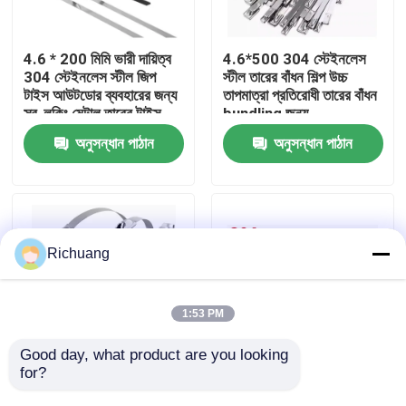
কারখানা ভ্রমণ
4.6 * 200 মিমি ভারী দায়িত্ব
4.6*500 304 স্টেইনলেস
304 স্টেইনলেস স্টীল জিপ
স্টীল তারের বাঁধন শিল্প উচ্চ
টাইস আউটডোর ব্যবহারের জন্য
তাপমাত্রা প্রতিরোধী তারের বাঁধন
মান নিয়ন্ত্রণ
স্ব-লকিং মেটাল তারের টাইস
bundling জন্য
অনুসন্ধান পাঠান
অনুসন্ধান পাঠান
যোগাযোগ করুন
উদ্ধৃতির জন্য আবেদন
Richuang
শিল্প অটোমেশন পণ্য
1:53 PM
পিএলসি CPU মডিউল
Good day, what product are you looking 
for?
7.9 * 600 মিমি স্ব-লকিং
1000 মিমি স্ব-লকিং জিপ টাই
ক্যাবল টাই 304 316
নিয়মিত টেকসই স্টেইনলেস স্টীল
পিএলসি তারগুলি এবং সংযোজকগুলির