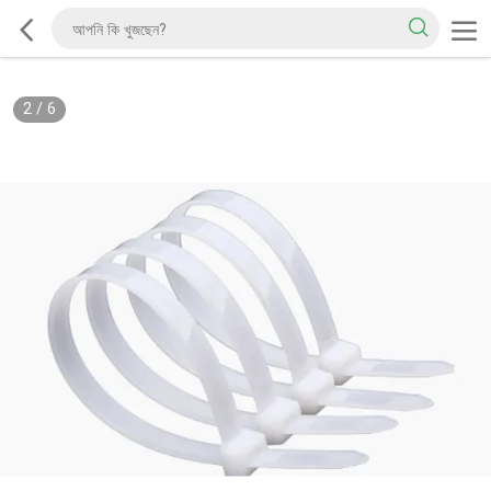
2
/
6