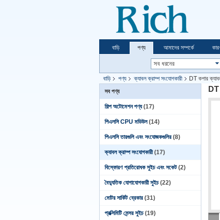
বাড়ি
পণ্য
আমাদের সম্পর্কে
কার
বাড়ি
পণ্য
ক্যাবল ক্রাম্প সংযোগকারী
DT কপার ক্যাবল 
DT ক
সব পণ্য
শিল্প অটোমেশন পণ্য
(17)
পিএলসি CPU মডিউল
(14)
পিএলসি তারগুলি এবং সংযোজকগুলির
(8)
ক্যাবল ক্রাম্প সংযোগকারী
(17)
বিস্ফোরণ প্রতিরোধক সুইচ এবং সকেট
(2)
বৈদ্যুতিক যোগাযোগকারী সুইচ
(22)
মোটর সার্কিট ব্রেকার
(31)
প্রক্সিমিটি সেন্সর সুইচ
(19)