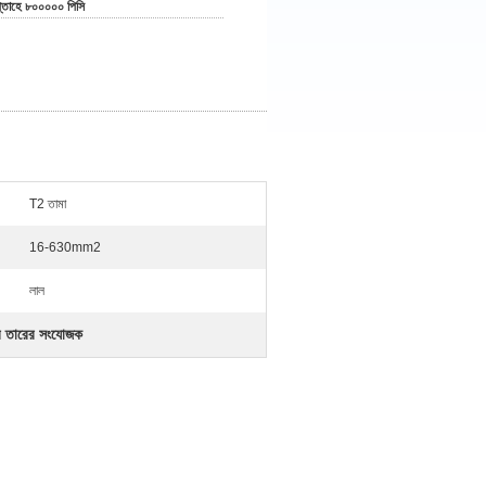
্তাহে ৮০০০০০ পিসি
T2 তামা
16-630mm2
লাল
র তারের সংযোজক