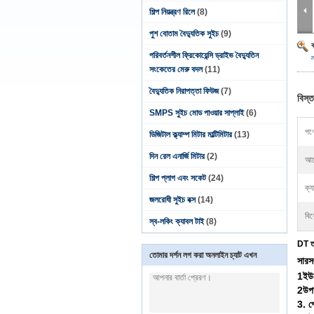
শিল্প নিয়ন্ত্রণ রিলে
(8)
পুশ বোতাম বৈদ্যুতিক সুইচ
(9)
পরিবর্তনশীল ফ্রিকোয়েন্সি ড্রাইভ বৈদ্যুতিন
সংকেতের মেরু বদল
(11)
বৈদ্যুতিক নিরাপত্তা ফিউজ
(7)
বিস্ত
SMPS সুইচ মোড পাওয়ার সাপ্লাই
(6)
পণ্
ডিজিটাল ক্ল্যাম্প মিটার মাল্টিমিটার
(13)
দিন রেল এনার্জি মিটার
(2)
আব
শিল্প প্লাগ এবং সকেট
(24)
ক্য
জলরোধী সুইচ বক্স
(14)
বিশ
স্ব-লকিং ক্যাবল টাই
(8)
DT তা
তোমার দর্শন লগ করা অনলাইন চ্যাট এখন
সারসং
1ইউর
2উপা
3. পে