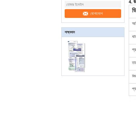
4. উ
ড
যোগাযোগ
আই
সাক্ষ্যদান
ধা
প্
তা
রঙ
প্