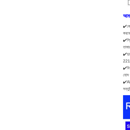
আমাদ
✔️কো
করবে
✔️প্র
তামা
✔️দুর
221 
✔️বিশ
হোম 
✔️AB
সন্ত