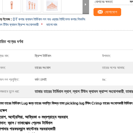
যোগানের ক্ষমতা:
সপ
যোগাযোগ
বড় ইমেজ :
DT কপার ক্যাবল টার্মিনাল লগ ফর ওয়্যার টার্মিনেশন কপার পিকলিং
লগ টিউব ক্যাবল ক্রিম্প সংযোগকারী
ভালো দাম
ারিত পণ্যের বর্ণনা
যের নাম:
ক্রিম্প টার্মিনাল
উপাদান:
েদন:
তারের সংযোগ
তারের লগের আকার:
াবল লগ প্রযুক্তি:
ঘর্ষণ ঢালাই
রঙ:
তামার তারের টার্মিনাল ল্যাগ
ল্যাগ টিউব ক্যাবল ক্রাম্প সংযোগকারী
তামা
েষভাবে তুলে ধরা:
,
,
মা তারের টার্মিনাল Lug জন্য তারের সমাপ্তি বিশুদ্ধ তামা pickling lug টিউব Crimp তারের সংযোগকারী টার্মিনাল
ক্ষেপ
োপ, অস্ট্রেলিয়া, আফ্রিকা ও মধ্যপ্রাচ্যে সরবরাহ
দান: ব্রাস / তামা
কোল্ড প্রেসড টার্মিনাল
শাদার পারফরম্যান্স ফাস্টেনার সরবরাহকারী