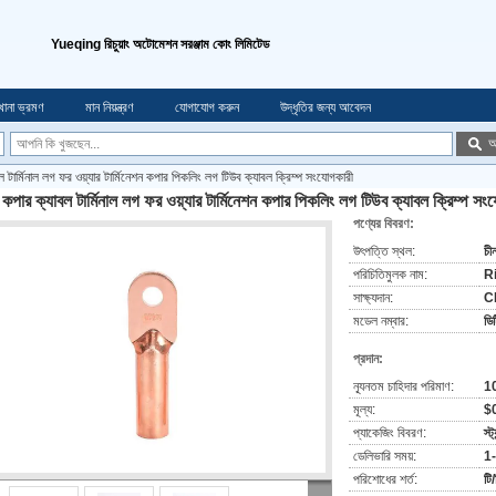
Yueqing রিচুয়াং অটোমেশন সরঞ্জাম কোং লিমিটেড
খানা ভ্রমণ
মান নিয়ন্ত্রণ
যোগাযোগ করুন
উদ্ধৃতির জন্য আবেদন
অ
টার্মিনাল লগ ফর ওয়্যার টার্মিনেশন কপার পিকলিং লগ টিউব ক্যাবল ক্রিম্প সংযোগকারী
পার ক্যাবল টার্মিনাল লগ ফর ওয়্যার টার্মিনেশন কপার পিকলিং লগ টিউব ক্যাবল ক্রিম্প সং
পণ্যের বিবরণ:
উৎপত্তি স্থল:
চী
পরিচিতিমুলক নাম:
R
সাক্ষ্যদান:
C
মডেল নম্বার:
ডি
প্রদান:
ন্যূনতম চাহিদার পরিমাণ:
10
মূল্য:
$
প্যাকেজিং বিবরণ:
স্ট
ডেলিভারি সময়:
1-
পরিশোধের শর্ত:
টি/