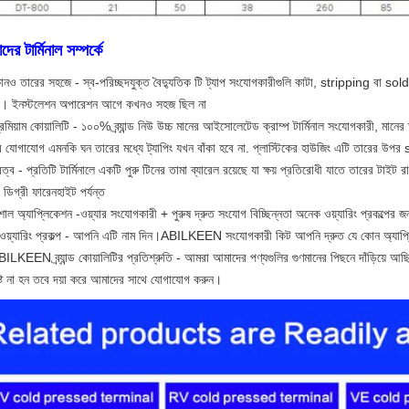
ের টার্মিনাল সম্পর্কে
নও তারের সহজে - স্ব-পরিচ্ছদযুক্ত বৈদ্যুতিক টি ট্যাপ সংযোগকারীগুলি কাটা, stripping বা solde
। ইনস্টলেশন অপারেশন আগে কখনও সহজ ছিল না
িমিয়াম কোয়ালিটি - ১০০% ব্র্যান্ড নিউ উচ্চ মানের আইসোলেটেড ক্রাম্প টার্মিনাল সংযোগকারী, মানের
র যোগাযোগ এমনকি ঘন তারের মধ্যে ট্যাপিং যখন বাঁকা হবে না. প্লাস্টিকের হাউজিং এটি তারের উপর
ত্ব - প্রতিটি টার্মিনালে একটি পুরু টিনের তামা ব্যারেল রয়েছে যা ক্ষয় প্রতিরোধী যাতে তারের টাই
ডিগ্রী ফারেনহাইট পর্যন্ত
াল অ্যাপ্লিকেশন -ওয়্যার সংযোগকারী + পুরুষ দ্রুত সংযোগ বিচ্ছিন্নতা অনেক ওয়্যারিং প্রকল্পের জন
ওয়্যারিং প্রকল্প - আপনি এটি নাম দিন।ABILKEEN সংযোগকারী কিট আপনি দ্রুত যে কোন অ্যাপ্লি
ILKEEN ব্র্যান্ড কোয়ালিটির প্রতিশ্রুতি - আমরা আমাদের পণ্যগুলির গুণমানের পিছনে দাঁড়িয়ে 
ুষ্ট না হন তবে দয়া করে আমাদের সাথে যোগাযোগ করুন।