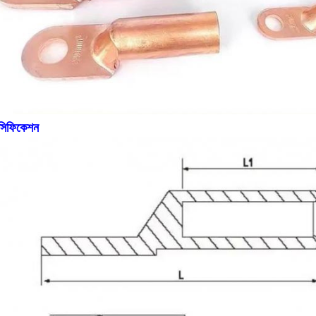
েসিফিকেশন