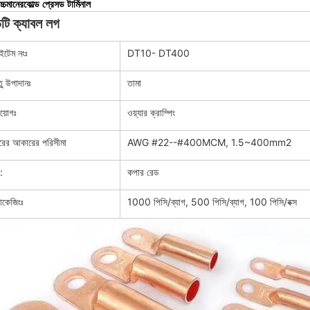
চ্চমানের
কোল্ড প্রেসড টার্মিনাল
িটি ক্যাবল লগ
টেম নংঃ
DT10- DT400
তু উপাদানঃ
তামা
রয়োগঃ
ওয়্যার ক্রাম্পিং
রের আকারের পরিসীমা
AWG #22--#400MCM, 1.5~400mm2
:
কপার রেড
যাকেজিংঃ
1000 পিসি/ব্যাগ, 500 পিসি/ব্যাগ, 100 পিসি/বক্স