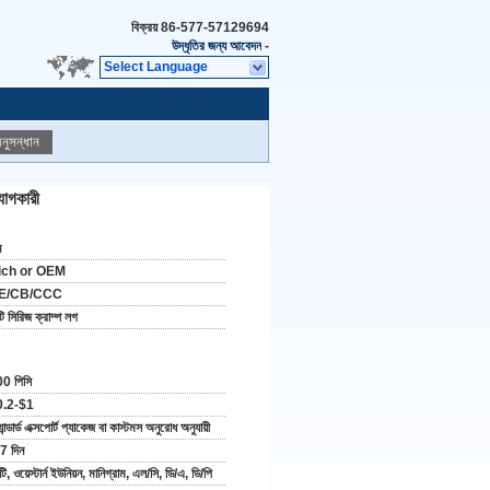
বিক্রয়
86-577-57129694
উদ্ধৃতির জন্য আবেদন
-
Select Language
নুসন্ধান
যোগকারী
ন
ich or OEM
E/CB/CCC
টি সিরিজ ক্রাম্প লগ
0 পিসি
0.2-$1
্যান্ডার্ড এক্সপোর্ট প্যাকেজ বা কাস্টমস অনুরোধ অনুযায়ী
7 দিন
টি, ওয়েস্টার্ন ইউনিয়ন, মানিগ্রাম, এল/সি, ডি/এ, ডি/পি