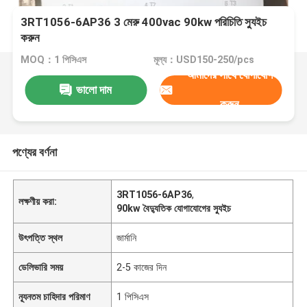
3RT1056-6AP36 3 মেরু 400vac 90kw পরিচিতি স্যুইচ
করুন
MOQ：1 পিসিএস
মূল্য：USD150-250/pcs
আমাদের সাথে যোগাযোগ
ভালো দাম
করুন
পণ্যের বর্ণনা
3RT1056-6AP36
,
লক্ষণীয় করা:
90kw বৈদ্যুতিক যোগাযোগের স্যুইচ
উৎপত্তি স্থল
জার্মানি
ডেলিভারি সময়
2-5 কাজের দিন
ন্যূনতম চাহিদার পরিমাণ
1 পিসিএস