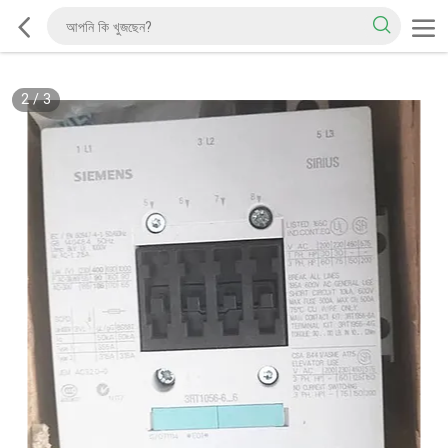
2
/
3