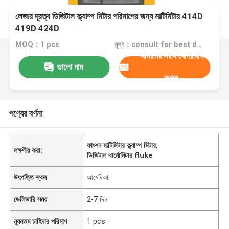
লেজার দূরত্ব ডিজিটাল ক্ল্যাম্প মিটার পরিমাপের জন্য মাল্টিমিটার 414D
419D 424D
MOQ：1 pcs
মূল্য：consult for best discount
আমাদের সাথে যোগাযোগ
ভালো দাম
করুন
পণ্যের বর্ণনা
ফাংশন মাল্টিমিটার ক্ল্যাম্প মিটার
,
লক্ষণীয় করা:
ডিজিটাল থার্মোমিটার fluke
উৎপত্তি স্থল
আমেরিকা
ডেলিভারি সময়
2-7 দিন
ন্যূনতম চাহিদার পরিমাণ
1 pcs