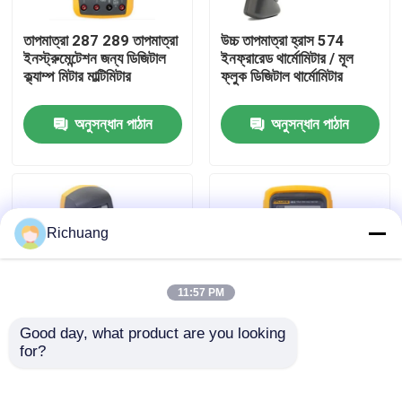
তাপমাত্রা 287 289 তাপমাত্রা
উচ্চ তাপমাত্রা হ্রাস 574
কারখানা ভ্রমণ
ইনস্ট্রুমেন্টেশন জন্য ডিজিটাল
ইনফ্রারেড থার্মোমিটার / মূল
ক্ল্যাম্প মিটার মাল্টিমিটার
ফ্লুক ডিজিটাল থার্মোমিটার
মান নিয়ন্ত্রণ
অনুসন্ধান পাঠান
অনুসন্ধান পাঠান
যোগাযোগ করুন
উদ্ধৃতির জন্য আবেদন
Richuang
শিল্প অটোমেশন পণ্য
11:57 PM
Good day, what product are you looking 
পিএলসি CPU মডিউল
for?
ফ্লু 820-2 ডিজিটাল ক্ল্যাম্প
উচ্চ নির্ভুলতা হ্রাস 28 আইআই
মিটার মাল্টিমিটার 820-2 LED
বিযুক্ত ডিজিটাল মাল্টিমিটার বৃহত
স্ট্রোবস্কোপ 90W
ক্যাপ্যাসিট্যান্স রেঞ্জ
পিএলসি তারগুলি এবং সংযোজকগুলির