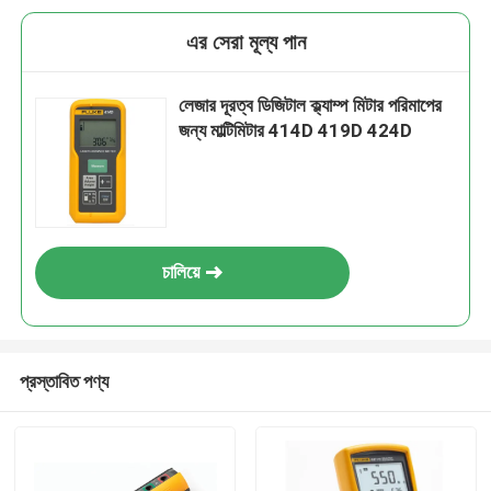
এর সেরা মূল্য পান
লেজার দূরত্ব ডিজিটাল ক্ল্যাম্প মিটার পরিমাপের
জন্য মাল্টিমিটার 414D 419D 424D
চালিয়ে
প্রস্তাবিত পণ্য