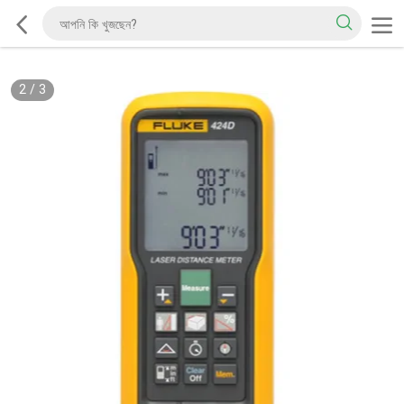
2
/
3