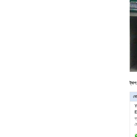
ট্যাগ
যো
Y
E
ব
ট