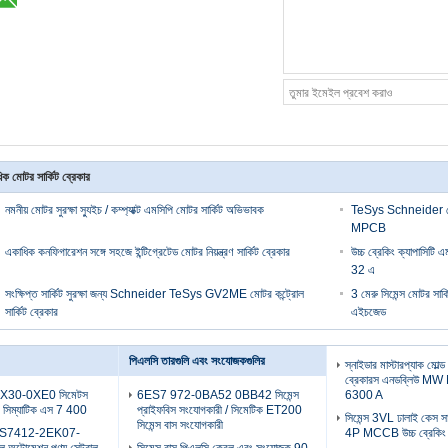
ক মোটর সার্কিট ব্রেকার
নমনীয় মোটর সুরক্ষা স্যুইচ / কম্প্যাক্ট এমসিপি মোটর সার্কিট অভিভাবক
TeSys Schneider মোটর
MPCB
একাধিক কনফিগারেশন সঙ্গে সহজে ইন্টিগ্রেটেড মোটর নিয়ন্ত্রণ সার্কিট ব্রেকার
উচ্চ ব্রেকিং ক্যাপাসিটি এম
32 এ
সংক্ষিপ্ত সার্কিট সুরক্ষা জন্য Schneider TeSys GV2ME মোটর কন্ট্রোল
3 মেরু সিমেন্স মোটর সার্ক
সার্কিট ব্রেকার
এইচজেড
পিএলসি তারগুলি এবং সংযোজকগুলির
স্নাইডার মাস্টারপ্যাক মোল্ড
ব্রেকারস এনডব্লিউ M
30-0XE0 সিমেটস
6ES7 972-0BA52 0BB42 সিমেন্স
6300 A
 সিম্যাটিক এস 7 400
প্রাইফবিস সংযোগকারী / সিমেটিক ET200
সিমেন্স 3VL ঢালাই কেস সা
সিমেন্স বাস সংযোগকারী
6ES7412-2EK07-
4P MCCB উচ্চ ব্রেকিং ক