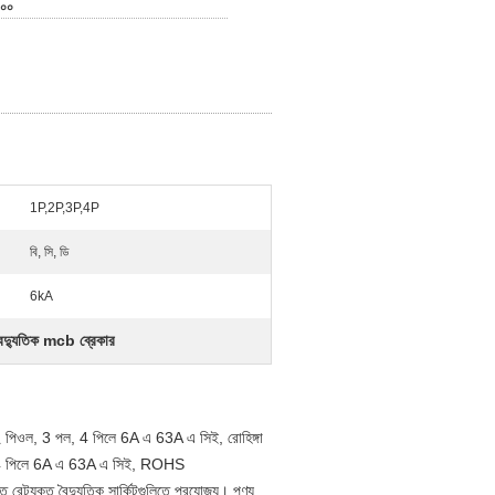
০০০
1P,2P,3P,4P
বি, সি, ডি
6kA
্যুতিক mcb ব্রেকার
২ পিওল, 3 পল, 4 পিলে 6A এ 63A এ সিই, রোহিঙ্গা
ল, 4 পিলে 6A এ 63A এ সিই, ROHS
রেটযুক্ত বৈদ্যুতিক সার্কিটগুলিতে প্রযোজ্য।
পণ্য