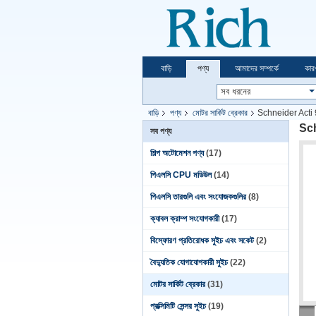
বাড়ি
পণ্য
আমাদের সম্পর্কে
কার
বাড়ি
পণ্য
মোটর সার্কিট ব্রেকার
Schneider Acti 9 IC
Schn
সব পণ্য
শিল্প অটোমেশন পণ্য
(17)
পিএলসি CPU মডিউল
(14)
পিএলসি তারগুলি এবং সংযোজকগুলির
(8)
ক্যাবল ক্রাম্প সংযোগকারী
(17)
বিস্ফোরণ প্রতিরোধক সুইচ এবং সকেট
(2)
বৈদ্যুতিক যোগাযোগকারী সুইচ
(22)
মোটর সার্কিট ব্রেকার
(31)
প্রক্সিমিটি সেন্সর সুইচ
(19)