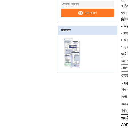
বাড়ি
ঘন পর
যোগাযোগ
মিনি 
• Vi
সাক্ষ্যদান
• ক্
• Vis
• অ্য
আইস
আদর্
নামমা
ভেঙ্গ
trip
মান স
অপার
অন্ত
ঐচ্ছ
অ্যা
A9F