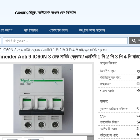
Yueqing রিচুয়াং অটোমেশন সরঞ্জাম কোং লিমিটেড
খানা ভ্রমণ
মান নিয়ন্ত্রণ
যোগাযোগ করুন
উদ্ধৃতির জন্য আবেদন
অ
60N 3 মেরু সার্কিট ব্রেকার / এমসিবি 1 পি 2 পি 3 পি 4 পি মাইক্রো সার্কিট ব্রেকার
eider Acti 9 IC60N 3 মেরু সার্কিট ব্রেকার / এমসিবি 1 পি 2 পি 3 পি 4 পি মাইক্রো
পণ্যের বিবরণ:
উৎপত্তি স্থল:
ফ্র
পরিচিতিমুলক নাম:
S
সাক্ষ্যদান:
C
মডেল নম্বার:
শন
প্রদান:
ন্যূনতম চাহিদার পরিমাণ:
5
মূল্য:
c
প্যাকেজিং বিবরণ:
Sc
ডেলিভারি সময়:
2-
পরিশোধের শর্ত:
টি 