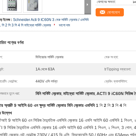
যোগানের ক্ষমতা:
১
যোগাযোগ
বড় ইমেজ :
Schneider Acti 9 IC60N 3 মেরু সার্কিট ব্রেকার / এমসিবি
 পি 2 পি 3 পি 4 পি মাইক্রো সার্কিট ব্রেকার
ভালো দাম
ারিত পণ্যের বর্ণনা
ইপ:
মিনিয়েচার সার্কিট ব্রেকার
মেরু সংখ্যা:
ন্ট:
1A থেকে 63A
trTipping বক্ররেখা:
রেটিং ভোল্টেজ:
440V এসি পর্যন্ত
ব্রেকিং ক্যাপাসিটাল:
মিনি সার্কিট ব্রেকার
মাইক্রো সার্কিট ব্রেকার
ACTI 9 iC60N সিরিজ বৈদ
েষভাবে তুলে ধরা:
,
,
িডার অ্যাক্টি 9 আইসি 60 এন ক্ষুদ্র সার্কিট ব্রেকার মিনি ব্রেকার এমসিবি 1
পি
2
পি
3
পি
4
পি
ষ উল্লেখ
ক্টিআই
9
আইসি 60 এন
সিরিজ বৈদ্যুতিক এমসিবি ব্রেকার 16 এমপি আইসি 60 এমসিবি 1 পিওল, 
 9 সিরিজ বৈদ্যুতিক এমসিবি ব্রেকার 16 এমপি আইসি 60 এমসিবি 1 পিওল, ২ পিওল, 3 পো
 সার্কিট ব্রেকার রেট ভোল্টেজ 230V / 415 ভি এসি, ফ্রিকোয়েন্সি 50 / 60Hz এবং 63Amp পর্যন্ত 