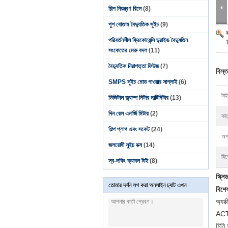
শিল্প নিয়ন্ত্রণ রিলে
(8)
পুশ বোতাম বৈদ্যুতিক সুইচ
(9)
পরিবর্তনশীল ফ্রিকোয়েন্সি ড্রাইভ বৈদ্যুতিন
1
সংকেতের মেরু বদল
(11)
বৈদ্যুতিক নিরাপত্তা ফিউজ
(7)
বিস্ত
SMPS সুইচ মোড পাওয়ার সাপ্লাই
(6)
টা
ডিজিটাল ক্ল্যাম্প মিটার মাল্টিমিটার
(13)
দিন রেল এনার্জি মিটার
(2)
কারে
শিল্প প্লাগ এবং সকেট
(24)
অপা
জলরোধী সুইচ বক্স
(14)
বিশ
স্ব-লকিং ক্যাবল টাই
(8)
স্ক্ন
তোমার দর্শন লগ করা অনলাইন চ্যাট এখন
বিশে
অ্যা
ACTI
মিনি