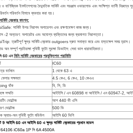
র ও বাণিজ্যিক ইনস্টলেশনের বৈদ্যুতিক সার্কিট এবং সরঞ্জাম ওভারলোড এবং সংক্ষিপ্ত বর্তনী বিরুদ্ধে সু
িবর্তন পরিবর্তন হিসাবে ব্যবহার করা হয়।
সার্কিট ব্রেকার ফাংশন:
siSafe: সার্কিট উপর নিরাপদ অপারেশন এবং রক্ষণাবেক্ষণ কাজ জন্য।
লাস -2 অন্তরণ: অপারেটর এবং অযোগ্য ব্যক্তিদের জন্য ক্রমাগত নিরাপত্তা।
iTrip: ত্রুটিপূর্ণ ক্ষুদ্র সার্কিট-ব্রেকার outgoers দ্রুত সনাক্ত করে এবং হস্তক্ষেপ সময় হ্রাস।
াড অন সম্পূর্ণ প্রতিরক্ষা পৃথিবী ফুটো সুরক্ষা ডিভাইস: সেবা ভাল ধারাবাহিকতা।
ি 60 এন
মিনি সার্কিট ব্রেকারের
প্রযুক্তিগত পরামিতি
শ
IC60
ত্র বর্তমান
1 থেকে 63 এ
ে ফেলার সক্ষমতা
4.5 কেএ, 6 কেএ, 10 কেএএ
ping বাঁক
বি, সি, ডি
ঙ্গে সম্মতি
আইইসি / এন 60898 বা আইইসি / এন 60947-2, আই
েটিং ভোল্টেজ
আপ 440 ভী এসি
রণ ভোল্টেজ
500 ভি
িক অ্যাড-অন পৃথিবী ফুটো মডিউল
আইসি 60 ভিগি
ক্টি 9 আইসি 60 এন আইসি 60 এ ক্ষুদ্র সার্কিট ব্রেকারের প্রধান মডেল
64106 iC60a 1P সি 6A 4500A