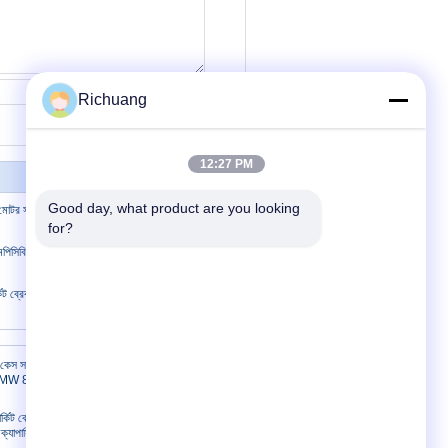
যোগাযোগ
Richuang
12:27 PM
Good day, what product are you looking 
 সার্কিট ব্রেকার / GV3P মোটর সার্কিট অভিভাবক
for?
পিসিবি মোটর সুরক্ষা সার্কিট ব্রেকার পূর্ণ ভোল্টেজ পর্যন্ত
িট ব্রেকার / মোটর সুরক্ষা সার্কিট ব্রেকার এমপিসিবি 50
যোগাযোগ করুন
 কেস সার্কিট
W MW 800
যোগাযোগ করুন
র্কিট ব্রেকার 3P
উদ্ধৃতির জন্য আবেদন
্যাপাসিটি
সাইটম্যাপ