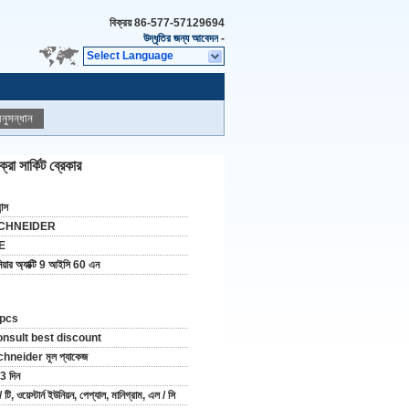
বিক্রয়
86-577-57129694
উদ্ধৃতির জন্য আবেদন
-
Select Language
নুসন্ধান
 সার্কিট ব্রেকার
ান্স
CHNEIDER
E
িয়ার অ্যাক্টি 9 আইসি 60 এন
 pcs
onsult best discount
hneider মূল প্যাকেজ
3 দিন
/ টি, ওয়েস্টার্ন ইউনিয়ন, পেপ্যাল, মানিগ্রাম, এল / সি