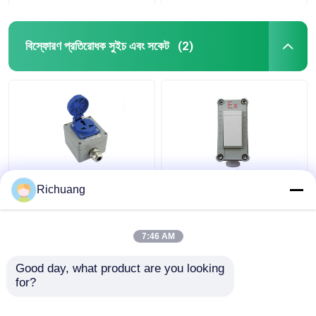
বিস্ফোরণ প্রতিরোধক সুইচ এবং সকেট
(2)
220 ভোল্ট আউটডোর বিস্ফোরণ
৮৬ প্রকার বিস্ফোরণ প্রতিরোধী
Richuang
প্রতিরোধক সকেট পাঁচ গর্ত উন্মুক্ত
প্রাচীর আলোর সুইচ শিল্প
লুকানো 16A ছিদ্রযুক্ত জলরোধী
অ্যালুমিনিয়াম খাদ বাক্স
7:46 AM
ভালো দাম
ভালো দাম
Good day, what product are you looking 
for?
আমাদের সাথে যোগাযোগ করুন
আমাদের সাথে যোগাযোগ করুন