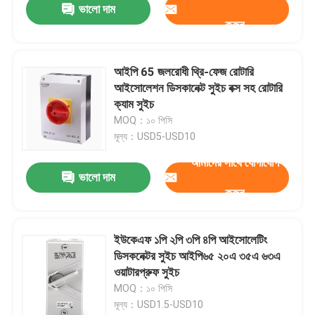
ভালো দাম
করুন
আইপি 65 জলরোধী থ্রি-ফেজ রোটারি
আইসোলেশন ডিসকানেক্ট সুইচ বক্স সহ রোটারি
ক্যাম সুইচ
MOQ：১০ পিসি
মূল্য：USD5-USD10
আমাদের সাথে যোগাযোগ
ভালো দাম
করুন
ইউকেএফ ১পি ২পি ৩পি ৪পি আইসোলেটিং
ডিসকনেক্টর সুইচ আইপি৬৫ ২০এ ৩৫এ ৬৩এ
ওয়াটারপ্রুফ সুইচ
MOQ：১০ পিসি
মূল্য：USD1.5-USD10