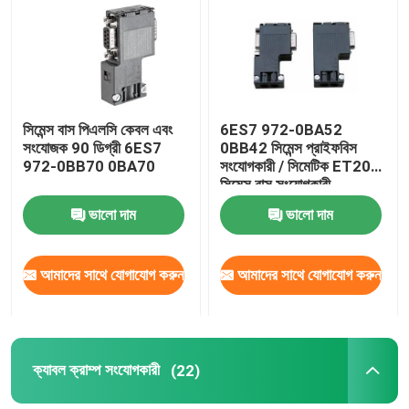
কারখানা ভ্রমণ
মান নিয়ন্ত্রণ
সিমেন্স বাস পিএলসি কেবল এবং
6ES7 972-0BA52
সংযোজক 90 ডিগ্রী 6ES7
0BB42 সিমেন্স প্রাইফবিস
972-0BB70 0BA70
সংযোগকারী / সিমেটিক ET200
যোগাযোগ করুন
সিমেন্স বাস সংযোগকারী
ভালো দাম
ভালো দাম
উদ্ধৃতির জন্য আবেদন
আমাদের সাথে যোগাযোগ করুন
আমাদের সাথে যোগাযোগ করুন
শিল্প অটোমেশন পণ্য
পিএলসি CPU মডিউল
ক্যাবল ক্রাম্প সংযোগকারী
(22)
পিএলসি তারগুলি এবং সংযোজকগুলির