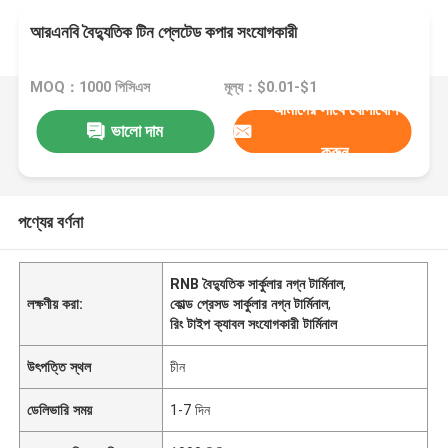
আরএনবি বৈদ্যুতিক টিন প্লেটেড কপার সংযোগকারী
MOQ：1000 পিসিএস
মূল্য：$0.01-$1
আমাদের সাথে যোগাযোগ
ভালো দাম
করুন
পণ্যের বর্ণনা
RNB বৈদ্যুতিক সার্কুলার নগ্ন টার্মিনাল
,
লক্ষণীয় করা:
কোল্ড প্রেসড সার্কুলার নগ্ন টার্মিনাল
,
রিং টাইপ ক্যাবল সংযোগকারী টার্মিনাল
উৎপত্তি স্থল
চীন
ডেলিভারি সময়
1-7 দিন