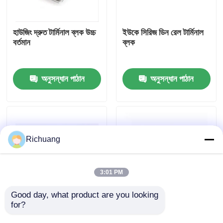
কারখানা ভ্রমণ
হাউজিং দ্রুত টার্মিনাল ব্লক উচ্চ
ইউকে সিরিজ ডিন রেল টার্মিনাল
বর্তমান
ব্লক
মান নিয়ন্ত্রণ
অনুসন্ধান পাঠান
অনুসন্ধান পাঠান
যোগাযোগ করুন
উদ্ধৃতির জন্য আবেদন
Richuang
শিল্প অটোমেশন পণ্য
3:01 PM
পিএলসি CPU মডিউল
Good day, what product are you looking 
for?
ডিবিভি ইনসার্ট টাইপ প্লাটিং টিন
পিটিভি পিন আকৃতির প্রাক-
আইসোলেটেড ব্লেড ক্রাম্পড
ইনসুলেটেড সুই ক্যাবল ক্রাম্প
পিএলসি তারগুলি এবং সংযোজকগুলির