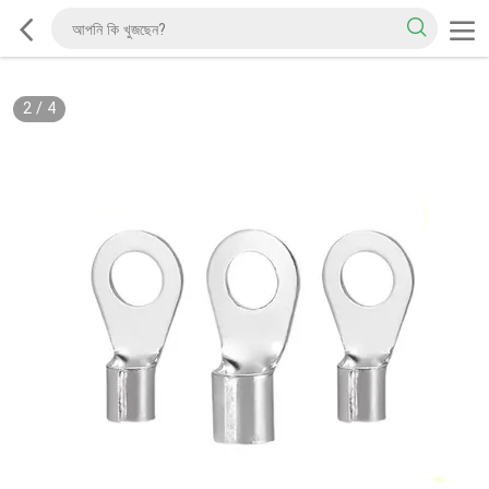
2
/
4