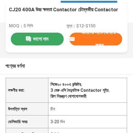
CJ20 400A উচ্চ ক্ষমতা Contactor চৌম্বকীয় Contactor
MOQ：5 পিসি
মূল্য：$12-$150
আমাদের সাথে যোগাযোগ
ভালো দাম
করুন
পণ্যের বর্ণনা
সিজে২০ ৪০০এ কন্টাক্টর
,
লক্ষণীয় করা:
3 মেরু এসি বৈদ্যুতিক Contactor সুইচ
,
শিল্প নিয়ন্ত্রণ যোগাযোগকারী
উৎপত্তি স্থল
চীন
ডেলিভারি সময়
3-20 দিন