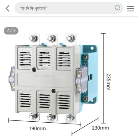
2
/
3