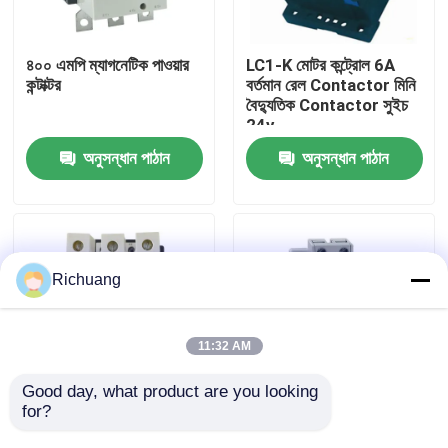
কারখানা ভ্রমণ
৪০০ এমপি ম্যাগনেটিক পাওয়ার
LC1-K মোটর কন্ট্রোল 6A
কন্টাক্টর
বর্তমান রেল Contactor মিনি
বৈদ্যুতিক Contactor সুইচ
মান নিয়ন্ত্রণ
24v
অনুসন্ধান পাঠান
অনুসন্ধান পাঠান
যোগাযোগ করুন
উদ্ধৃতির জন্য আবেদন
Richuang
শিল্প অটোমেশন পণ্য
11:32 AM
পিএলসি CPU মডিউল
Good day, what product are you looking 
for?
OEM 3TF মেশিন টুল
নিম্ন ভোল্টেজ Gmc 9A-85A
3TF46 80A কম্প্রেসার
জল পাম্প তিন মেরু বৈদ্যুতিক
পিএলসি তারগুলি এবং সংযোজকগুলির